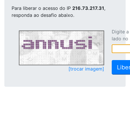
Para liberar o acesso
do IP
216.73.217.31
,
responda ao desafio abaixo.
Digite 
lado no
[trocar imagem]