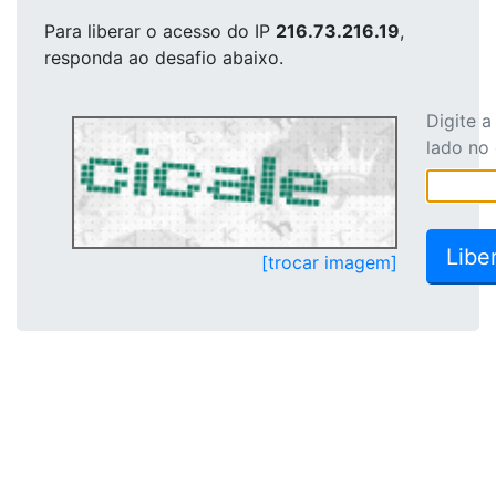
Para liberar o acesso
do IP
216.73.216.19
,
responda ao desafio abaixo.
Digite 
lado no
[trocar imagem]